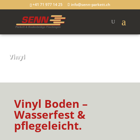
+41 71 977 14 25
info@senn-parkett.ch
Vinyl
Vinyl Boden –
Wasserfest &
pflegeleicht
.